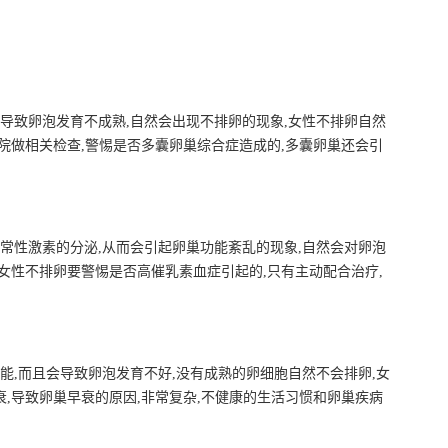
会导致卵泡发育不成熟,自然会出现不排卵的现象,女性不排卵自然
医院做相关检查,警惕是否多囊卵巢综合症造成的,多囊卵巢还会引
正常性激素的分泌,从而会引起卵巢功能紊乱的现象,自然会对卵泡
,女性不排卵要警惕是否高催乳素血症引起的,只有主动配合治疗,
能,而且会导致卵泡发育不好,没有成熟的卵细胞自然不会排卵,女
衰,导致卵巢早衰的原因,非常复杂,不健康的生活习惯和卵巢疾病