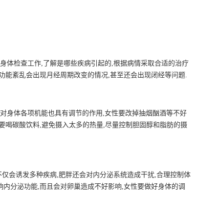
好身体检查工作,了解是哪些疾病引起的,根据病情采取合适的治疗
巢功能紊乱会出现月经周期改变的情况,甚至还会出现闭经等问题.
且对身体各项机能也具有调节的作用,女性要改掉抽烟酗酒等不好
不要喝碳酸饮料,避免摄入太多的热量,尽量控制胆固醇和脂肪的摄
不仅会诱发多种疾病,肥胖还会对内分泌系统造成干扰,合理控制体
响内分泌功能,而且会对卵巢造成不好影响,女性要做好身体的调