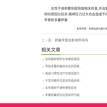
女性不排卵要到医院做相关检查,并且
卵的原因比较多,精神压力过大也会造成不
早衰和多囊卵巢.
免责声明：本网站部分图片
上一篇：
卵巢早衰会影响怀孕吗
相关文章
出现输卵管积水有哪些原因
导致多囊卵巢综合征的因素...
造成习惯性流产的原因是什...
子宫内膜异位症状的临床表...
女性输卵不通有哪些症状
多囊卵巢综合征是如何引起...