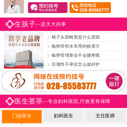
生孩子
—是天大的事
精子头部畸形是什么原因
输卵管积水常用的检查方
输卵管堵塞会不会腰疼呢
宫颈性不孕症怎么做好护
医生荟萃
—专业妇科医院,疗效更有保障
门诊医生
妇科医生
主任医师