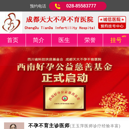
028-85583777
预约电话
首页
简介
医生
荣誉
挂号
不孕不育主诊医师
(王玉萍医师诊疗经验丰富)