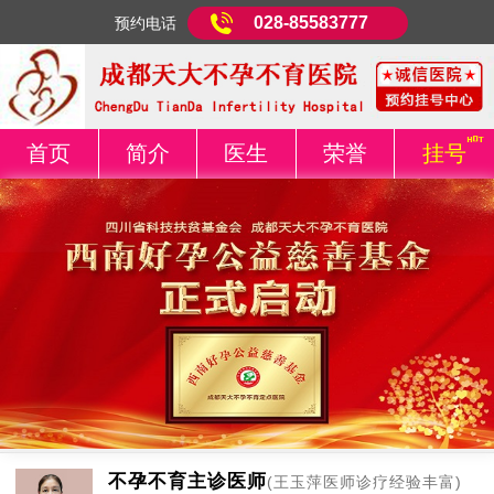
028-85583777
预约电话
首页
简介
医生
荣誉
挂号
不孕不育主诊医师
(王玉萍医师诊疗经验丰富)