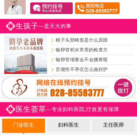
生孩子
—是天大的事
精子头部畸形是什么原因
输卵管积水常用的检查方
输卵管堵塞会不会腰疼呢
宫颈性不孕症怎么做好护
医生荟萃
—专业妇科医院,疗效更有保障
门诊医生
妇科医生
主任医师