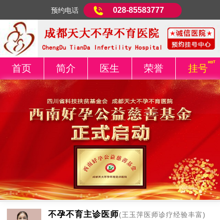
028-85583777
预约电话
首页
简介
医生
荣誉
挂号
不孕不育主诊医师
(王玉萍医师诊疗经验丰富)