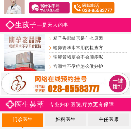
生孩子
—是天大的事
精子头部畸形是什么原因
输卵管积水常用的检查方
输卵管堵塞会不会腰疼呢
宫颈性不孕症怎么做好护
医生荟萃
—专业妇科医院,疗效更有保障
门诊医生
妇科医生
主任医师