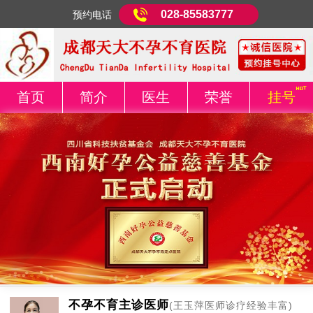
028-85583777
预约电话
首页
简介
医生
荣誉
挂号
不孕不育主诊医师
(王玉萍医师诊疗经验丰富)