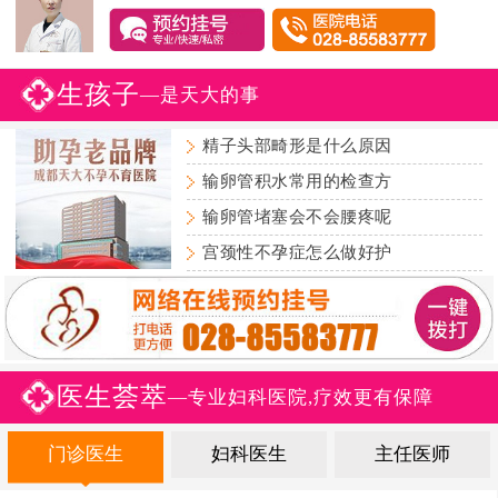
生孩子
—是天大的事
精子头部畸形是什么原因
输卵管积水常用的检查方
输卵管堵塞会不会腰疼呢
宫颈性不孕症怎么做好护
医生荟萃
—专业妇科医院,疗效更有保障
门诊医生
妇科医生
主任医师