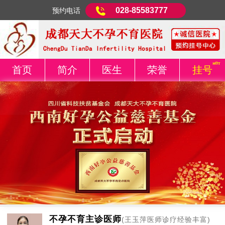
028-85583777
预约电话
首页
简介
医生
荣誉
挂号
不孕不育主诊医师
(王玉萍医师诊疗经验丰富)