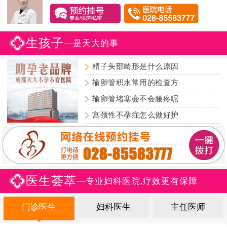
生孩子
—是天大的事
精子头部畸形是什么原因
输卵管积水常用的检查方
输卵管堵塞会不会腰疼呢
宫颈性不孕症怎么做好护
医生荟萃
—专业妇科医院,疗效更有保障
门诊医生
妇科医生
主任医师