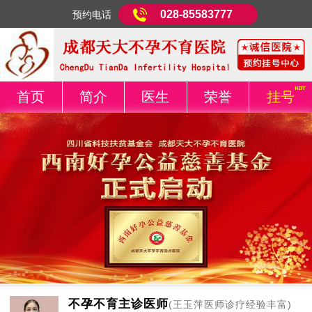
028-85583777
预约电话
首页
简介
医生
荣誉
挂号
不孕不育主诊医师
(王玉萍医师诊疗经验丰富)