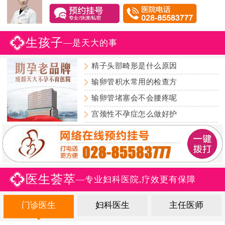
生孩子
—是天大的事
精子头部畸形是什么原因
输卵管积水常用的检查方
输卵管堵塞会不会腰疼呢
宫颈性不孕症怎么做好护
医生荟萃
—专业妇科医院,疗效更有保障
门诊医生
妇科医生
主任医师