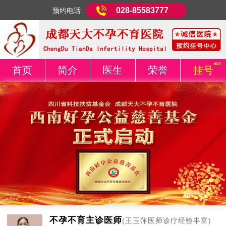
028-85583777
预约电话
首页
简介
医生
荣誉
挂号
不孕不育主诊医师
(王玉萍医师诊疗经验丰富)