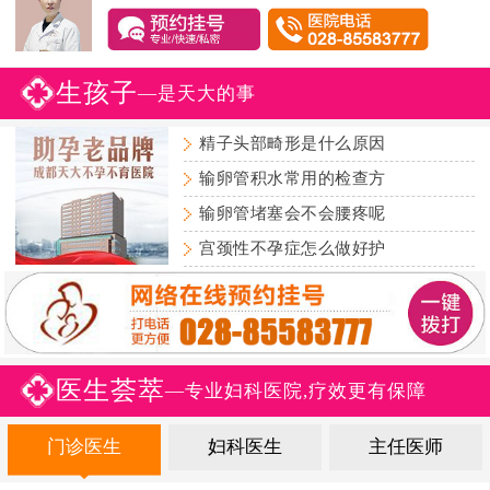
生孩子
—是天大的事
精子头部畸形是什么原因
输卵管积水常用的检查方
输卵管堵塞会不会腰疼呢
宫颈性不孕症怎么做好护
医生荟萃
—专业妇科医院,疗效更有保障
门诊医生
妇科医生
主任医师