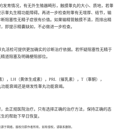
的发育情况，有无外生殖器畸形，触摸睾丸的大小、质地，若睾
提示睾丸生精功能障碍。再进一步检查附睾有无增厚、结节，输
诊断阻塞性无精子症很有价值。如果输精管触摸不清，而排出精
时，即提示精囊缺如，不必做进一步检查。
睾丸活检可提供更加确实的诊断治疗依据。若怀疑阻塞性无精于
无精道阻塞及明确梗阻部位。
素），LH（黄体生成素），PRL（催乳素），T（睾酮），
丸功能衰竭还是继发性睾丸功能衰竭。
时，去正规医院治疗。只有选择正确的治疗方法，保持正确的态
医生的帮助下早日恢复。
来源于网络，版权归原作者所有，如有侵权，请联系删除。