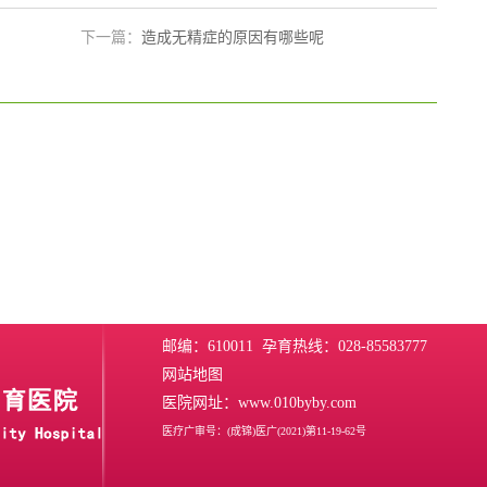
下一篇：
造成无精症的原因有哪些呢
邮编：610011 孕育热线：028-85583777
网站地图
医院网址：www.010byby.com
医疗广审号：(成锦)医广(2021)第11-19-62号