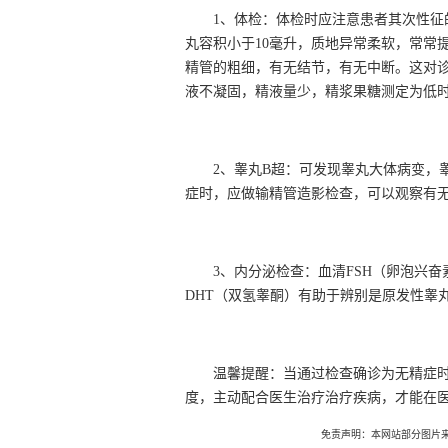
1、体检：体检时应注意患者其次性征
丸容积小于10毫升，质地异常柔软，常常
精管的粗细，有无结节，有无中断。这对
液不凝固，精液量少，精浆果糖测定为低
2、睾丸B超：可发现睾丸大体病变，
症时，应做输精管造影检查，可以观察有
3、内分泌检查：血清FSH（卵泡兴奋
DHT（双氢睾酮）有助于辨别是原发性睾
温馨提醒：当通过检查确诊为无精症
度，主动配合医生治疗治疗疾病，才能在
免责声明：本网站部分图片