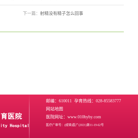
下一篇：
射精没有精子怎么回事
邮编：610011 孕育热线：028-85583777
网站地图
医院网址：www.010byby.com
医疗广审号：(成锦)医广(2021)第11-19-62号