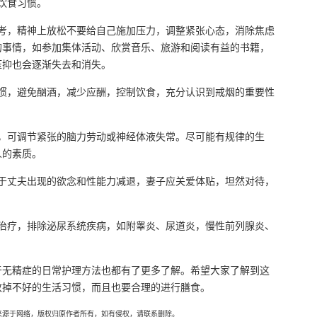
饮食习惯。
考，精神上放松不要给自己施加压力，调整紧张心态，消除焦虑
的事情，如参加集体活动、欣赏音乐、旅游和阅读有益的书籍，
压抑也会逐渐失去和消失。
惯，避免酗酒，减少应酬，控制饮食，充分认识到戒烟的重要性
，可调节紧张的脑力劳动或神经体液失常。尽可能有规律的生
人的素质。
于丈夫出现的欲念和性能力减退，妻子应关爱体贴，坦然对待，
治疗，排除泌尿系统疾病，如附睾炎、尿道炎，慢性前列腺炎、
于无精症的日常护理方法也都有了更多了解。希望大家了解到这
改掉不好的生活习惯，而且也要合理的进行膳食。
来源于网络，版权归原作者所有，如有侵权，请联系删除。