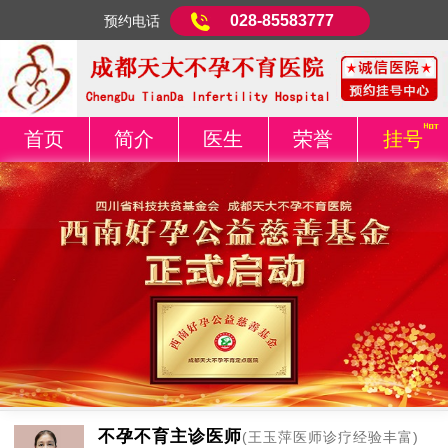
028-85583777
预约电话
首页
简介
医生
荣誉
挂号
不孕不育主诊医师
(王玉萍医师诊疗经验丰富)