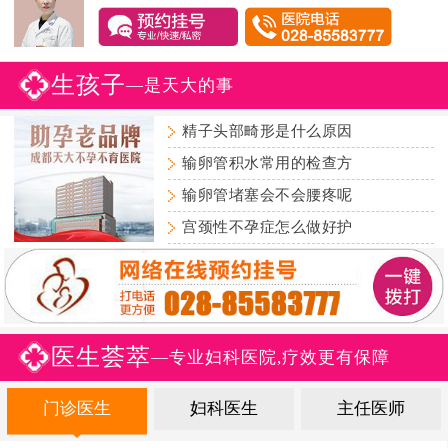
生孩子
—是天大的事
精子头部畸形是什么原因
输卵管积水常用的检查方
输卵管堵塞会不会腰疼呢
宫颈性不孕症怎么做好护
医生荟萃
—专业妇科医院,疗效更有保障
门诊医生
妇科医生
主任医师