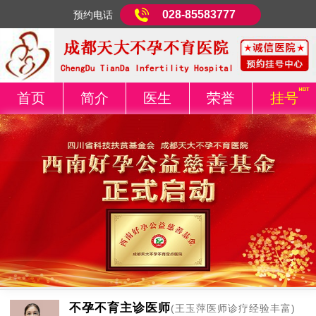
028-85583777
预约电话
首页
简介
医生
荣誉
挂号
不孕不育主诊医师
(王玉萍医师诊疗经验丰富)