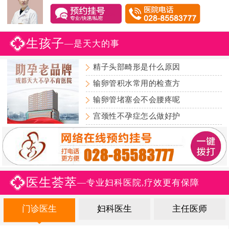
生孩子
—是天大的事
精子头部畸形是什么原因
输卵管积水常用的检查方
输卵管堵塞会不会腰疼呢
宫颈性不孕症怎么做好护
医生荟萃
—专业妇科医院,疗效更有保障
门诊医生
妇科医生
主任医师