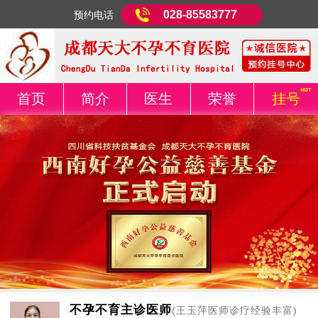
028-85583777
预约电话
首页
简介
医生
荣誉
挂号
不孕不育主诊医师
(王玉萍医师诊疗经验丰富)