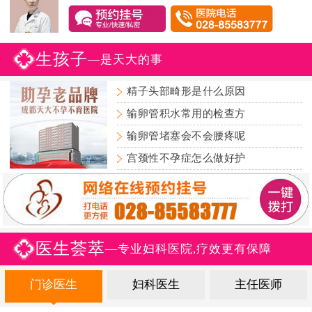
生孩子
—是天大的事
精子头部畸形是什么原因
输卵管积水常用的检查方
输卵管堵塞会不会腰疼呢
宫颈性不孕症怎么做好护
医生荟萃
—专业妇科医院,疗效更有保障
门诊医生
妇科医生
主任医师