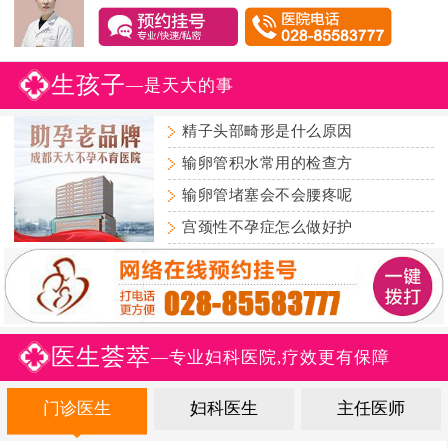
生孩子
—是天大的事
精子头部畸形是什么原因
输卵管积水常用的检查方
输卵管堵塞会不会腰疼呢
宫颈性不孕症怎么做好护
医生荟萃
—专业妇科医院,疗效更有保障
门诊医生
妇科医生
主任医师