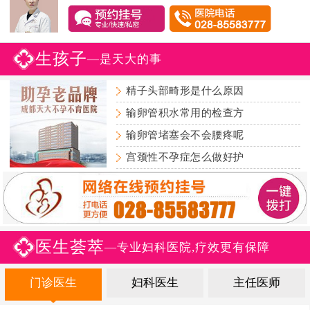
生孩子
—是天大的事
精子头部畸形是什么原因
输卵管积水常用的检查方
输卵管堵塞会不会腰疼呢
宫颈性不孕症怎么做好护
医生荟萃
—专业妇科医院,疗效更有保障
门诊医生
妇科医生
主任医师