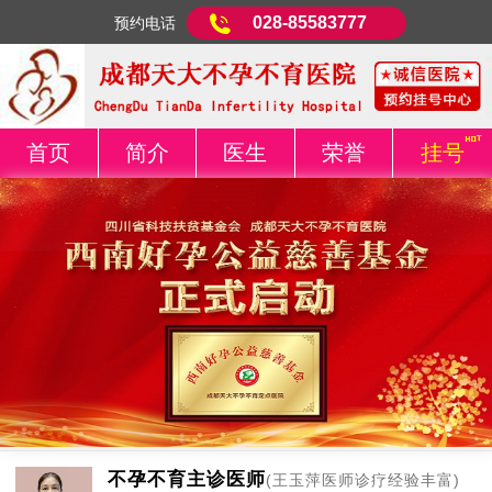
028-85583777
预约电话
首页
简介
医生
荣誉
挂号
不孕不育主诊医师
(王玉萍医师诊疗经验丰富)