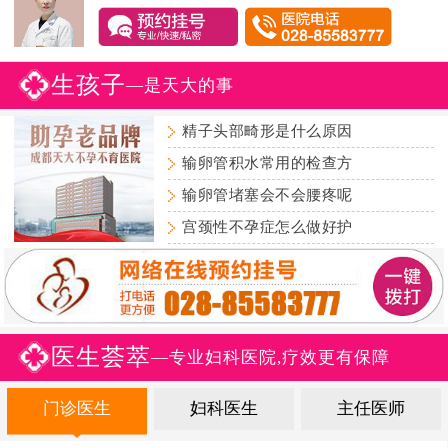
生孩子
—是天大的事
精子头部畸形是什么原因
输卵管积水常用的检查方
输卵管堵塞会不会腰疼呢
宫颈性不孕症怎么做好护
医生荟萃
—专业妇科医院,疗效更有保障
门诊医生
妇科医生
主任医师