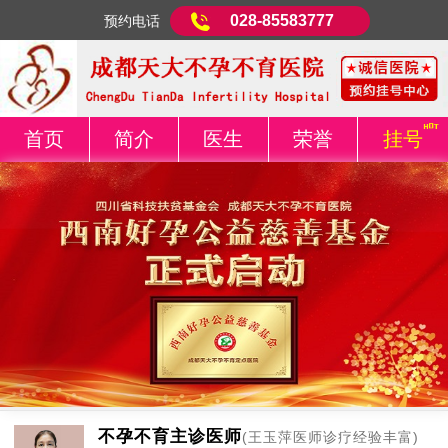
028-85583777
预约电话
首页
简介
医生
荣誉
挂号
不孕不育主诊医师
(王玉萍医师诊疗经验丰富)