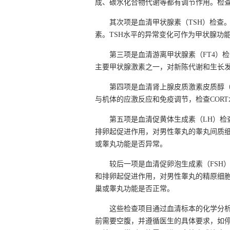
成、碳水化合物代谢等都有调节作用。检查
其次项是血清甲状腺素（TSH）检查
素。TSH水平的异常变化可作为甲状腺功
第三项是血清游离甲状腺素（FT4）
主要甲状腺激素之一，对新陈代谢和生长
第四项是血清肾上腺皮质激素皮质醇（
与机体的应激反应和免疫调节，检查COR
第五项是血清促黄体生成素（LH）检
排卵起促进作用，对男性睾丸的睾丸间质细
或睾丸功能是否异常。
较后一项是血清促卵泡生成素（FSH
和排卵起促进作用，对男性睾丸的精原细胞
巢或睾丸功能是否正常。
这些检查项目通过血清标本的化学分
前需要空腹，并遵循医生的具体要求，如