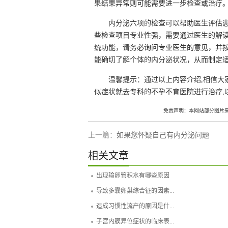
果结果异常则可能需要进一步检查或治疗
内分泌六项的检查可以帮助医生评估
些检查项目专业性强，需要通过医生的解
统功能，请务必询问专业医生的意见，并
能确切了解个体的内分泌状况，从而制定
温馨提示：通过以上内容介绍,相信大
似症状就去专科的不孕不育医院进行治疗,
免责声明：本网站部分图片
上一篇：
如果您怀疑自己有内分泌问题
相关文章
出现输卵管积水有哪些原因
导致多囊卵巢综合征的因素...
造成习惯性流产的原因是什...
子宫内膜异位症状的临床表...