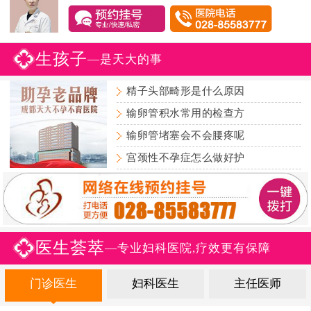
生孩子
—是天大的事
精子头部畸形是什么原因
输卵管积水常用的检查方
输卵管堵塞会不会腰疼呢
宫颈性不孕症怎么做好护
医生荟萃
—专业妇科医院,疗效更有保障
门诊医生
妇科医生
主任医师