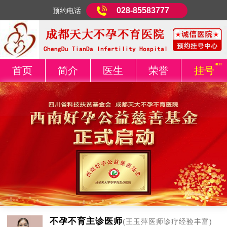
028-85583777
预约电话
首页
简介
医生
荣誉
挂号
不孕不育主诊医师
(王玉萍医师诊疗经验丰富)