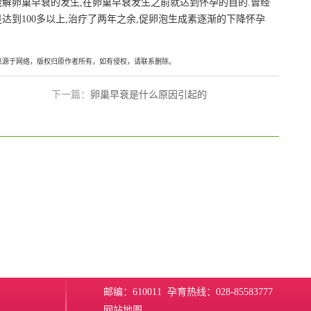
解卵巢早衰的发生,在卵巢早衰发生之前就达到怀孕的目的.曾经
到100多以上,治疗了两年之余,促卵泡生成素逐渐的下降怀孕
来源于网络，版权归原作者所有，如有侵权，请联系删除。
下一篇：
卵巢早衰是什么原因引起的
邮编：610011 孕育热线：028-85583777
网站地图