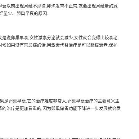
早衰以前出现月经不规律,卵泡发育不正常,就会出现月经量的减
经量少、卵巢早衰的原因.
就是说卵巢早衰,女性激素分泌就会减少,女性就会变得比较衰老,
时候如果没有禁忌症的话,用激素代替治疗是可以延缓衰老,保护
如果是卵巢早衰,它的治疗难度非常大,卵巢早衰治疗的主要意义主
降的治疗是更加看重的,因为卵巢储备功能下降进一步发展就会发