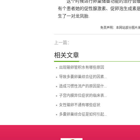
这个时候进行卵巢储备功能的治疗会缓
有个患者她的促性腺激素、促卵泡生成素是达
生了一对龙凤胎.
免责声明：本网站部分图片
上一篇：
相关文章
出现输卵管积水有哪些原因
导致多囊卵巢综合征的因素...
造成习惯性流产的原因是什...
子宫内膜异位症状的临床表...
女性输卵不通有哪些症状
多囊卵巢综合征是如何引起...