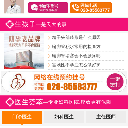
生孩子
—是天大的事
精子头部畸形是什么原因
输卵管积水常用的检查方
输卵管堵塞会不会腰疼呢
宫颈性不孕症怎么做好护
医生荟萃
—专业妇科医院,疗效更有保障
门诊医生
妇科医生
主任医师