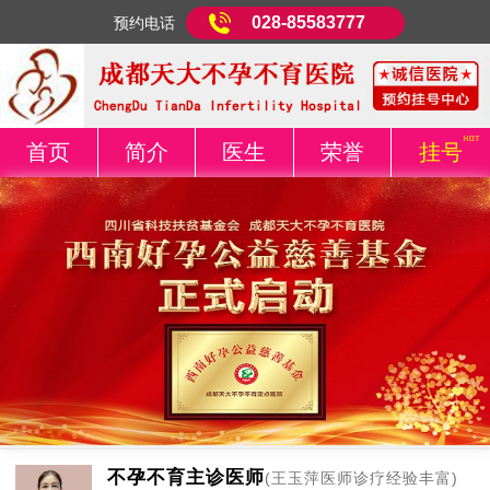
028-85583777
预约电话
首页
简介
医生
荣誉
挂号
不孕不育主诊医师
(王玉萍医师诊疗经验丰富)