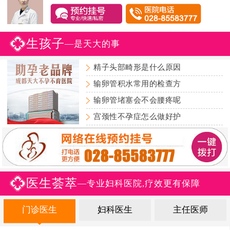
生孩子
—是天大的事
精子头部畸形是什么原因
输卵管积水常用的检查方
输卵管堵塞会不会腰疼呢
宫颈性不孕症怎么做好护
医生荟萃
—专业妇科医院,疗效更有保障
门诊医生
妇科医生
主任医师