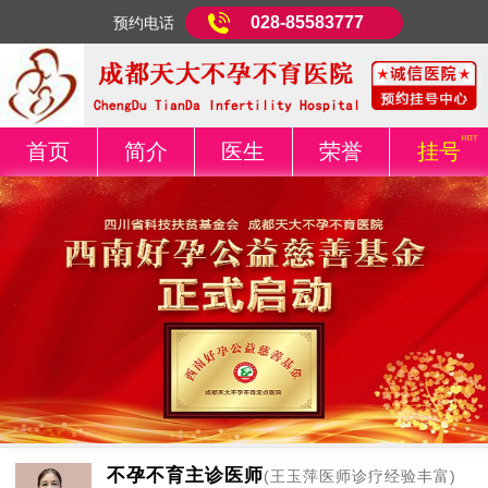
028-85583777
预约电话
首页
简介
医生
荣誉
挂号
不孕不育主诊医师
(王玉萍医师诊疗经验丰富)