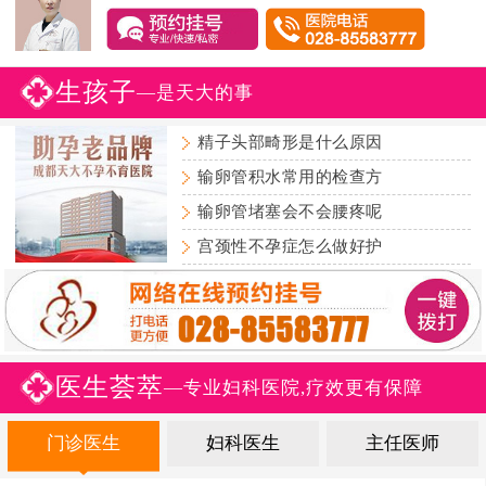
生孩子
—是天大的事
精子头部畸形是什么原因
输卵管积水常用的检查方
输卵管堵塞会不会腰疼呢
宫颈性不孕症怎么做好护
医生荟萃
—专业妇科医院,疗效更有保障
门诊医生
妇科医生
主任医师