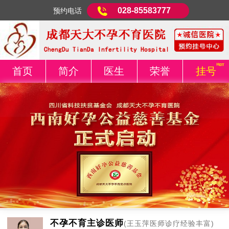
028-85583777
预约电话
首页
简介
医生
荣誉
挂号
不孕不育主诊医师
(王玉萍医师诊疗经验丰富)