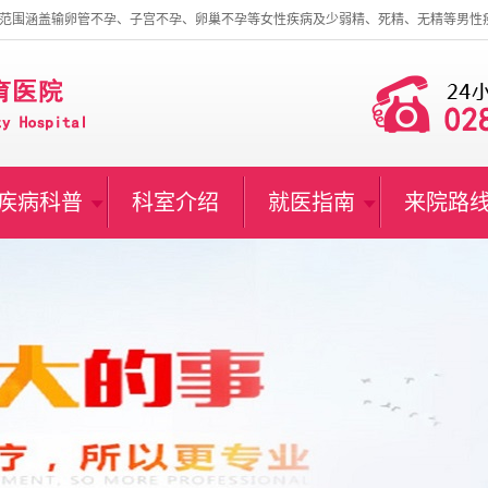
范围涵盖输卵管不孕、子宫不孕、卵巢不孕等女性疾病及少弱精、死精、无精等男性
疾病科普
科室介绍
就医指南
来院路