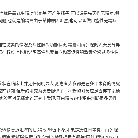
症就是睾丸生精功能变差,不产生精子,可以说是先天性无精症;假
问题,也就是输精管由于某种原因阻塞,也可以叫做阻塞性无精症.
雄性激素的情况及附性腺的功能状态.精囊和前列腺的先天发育异
积在程度上也能说明高催乳素血症和高促性腺激素分泌过多性性
症状在临床上并无任何明显表现,患者大多都是在多年未育的情况
查前预知.但新的研究为患者提供了一种新的可反应是否存在无精
在实验室对无精症的研究中发现,可由精液的体积来判断很多男性
及输精管道阻塞的话,精液PH值下降;如果是急性附睾炎、前列腺
.0的精液,精浆弹性蛋白酶含量的检测提示有感染;同时,精液PH>7.0