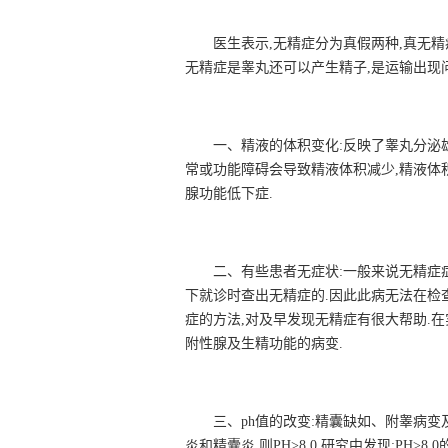
医生表示,无精症分为真假两种,真无精
无精症是睾丸还可以产生精子,是运输出现
一、精液的体积变化:反映了睾丸分泌
常或功能障碍会导致精液体积减少,精液体
腺功能低下症.
二、有些患者无症状:一般来说无精症
下就诊时查出无精症的.因此此病无法在检
症的方法,对及早发现无精症有很大帮助.
附性腺及生精功能的病变.
三、ph值的改变:精囊缺如、附睾病变
炎和精囊炎,则PH>8.0.研究中发现:PH>8