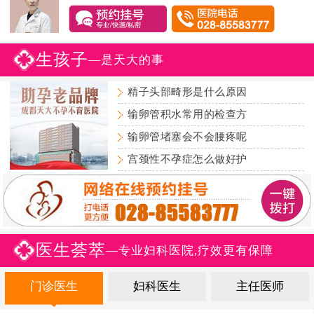
生孩子
—是天大的事
精子头部畸形是什么原因
输卵管积水常用的检查方
输卵管堵塞会不会腰疼呢
宫颈性不孕症怎么做好护
医生荟萃
—专业妇科医院,疗效更有保障
门诊医生
妇科医生
主任医师