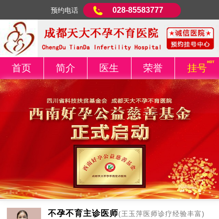
028-85583777
预约电话
首页
简介
医生
荣誉
挂号
不孕不育主诊医师
(王玉萍医师诊疗经验丰富)