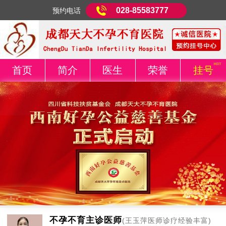
028-85583777
预约电话
首页
简介
医生
荣誉
挂号
不孕不育主诊医师
(王玉萍医师诊疗经验丰富)