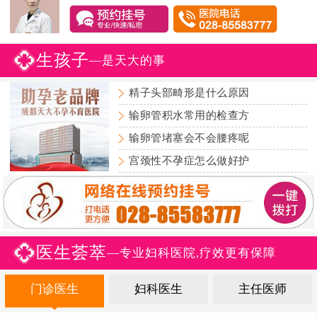
生孩子
—是天大的事
精子头部畸形是什么原因
输卵管积水常用的检查方
输卵管堵塞会不会腰疼呢
宫颈性不孕症怎么做好护
医生荟萃
—专业妇科医院,疗效更有保障
门诊医生
妇科医生
主任医师