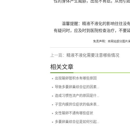
性的身体产生威胁，出现不育症。从而引
温馨提醒：精液不液化的影响往往没
有疑问时，应及时到医院检查治疗，不要
免责声明：本网站部分图片
上一篇：
精液不液化需要注意哪些情况
相关文章
出现输卵管积水有哪些原因
导致多囊卵巢综合征的因素...
造成习惯性流产的原因是什...
子宫内膜异位症状的临床表...
女性输卵不通有哪些症状
多囊卵巢综合征是如何引起...