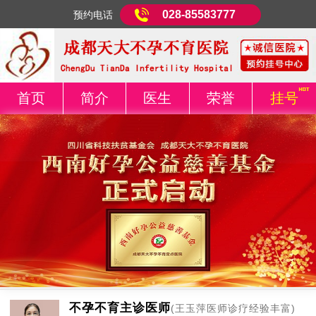
028-85583777
预约电话
首页
简介
医生
荣誉
挂号
不孕不育主诊医师
(王玉萍医师诊疗经验丰富)