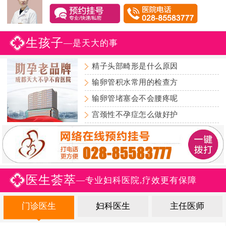
生孩子
—是天大的事
精子头部畸形是什么原因
输卵管积水常用的检查方
输卵管堵塞会不会腰疼呢
宫颈性不孕症怎么做好护
医生荟萃
—专业妇科医院,疗效更有保障
门诊医生
妇科医生
主任医师