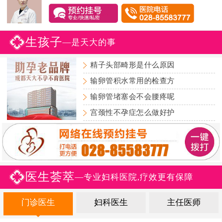
生孩子
—是天大的事
精子头部畸形是什么原因
输卵管积水常用的检查方
输卵管堵塞会不会腰疼呢
宫颈性不孕症怎么做好护
医生荟萃
—专业妇科医院,疗效更有保障
门诊医生
妇科医生
主任医师