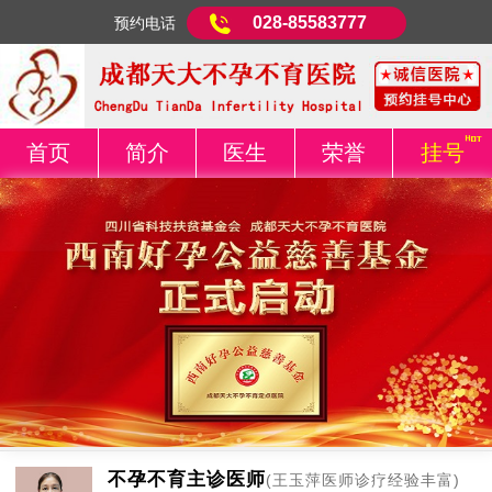
028-85583777
预约电话
首页
简介
医生
荣誉
挂号
不孕不育主诊医师
(王玉萍医师诊疗经验丰富)