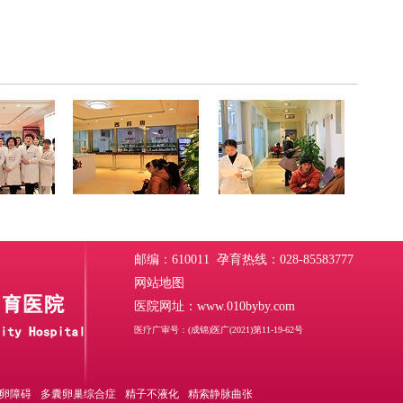
邮编：610011 孕育热线：028-85583777
网站地图
医院网址：www.010byby.com
医疗广审号：(成锦)医广(2021)第11-19-62号
卵障碍
多囊卵巢综合症
精子不液化
精索静脉曲张