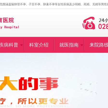
范围涵盖输卵管不孕、子宫不孕、卵巢不孕等女性疾病及少弱精、死精、无精等男性
疾病科普
科室介绍
就医指南
来院路