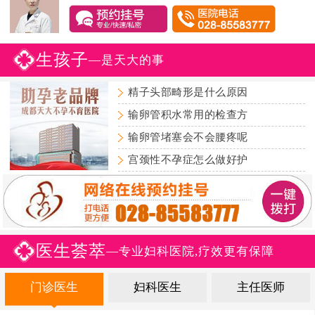
生孩子
—是天大的事
精子头部畸形是什么原因
输卵管积水常用的检查方
输卵管堵塞会不会腰疼呢
宫颈性不孕症怎么做好护
医生荟萃
—专业妇科医院,疗效更有保障
门诊医生
妇科医生
主任医师