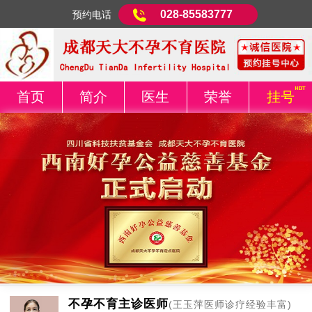
028-85583777
预约电话
首页
简介
医生
荣誉
挂号
不孕不育主诊医师
(王玉萍医师诊疗经验丰富)