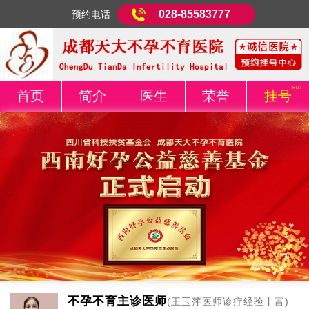
028-85583777
预约电话
首页
简介
医生
荣誉
挂号
不孕不育主诊医师
(王玉萍医师诊疗经验丰富)