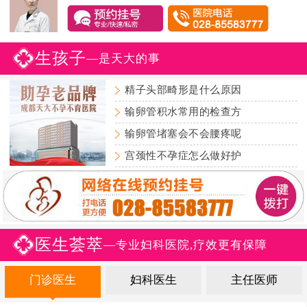
生孩子
—是天大的事
精子头部畸形是什么原因
输卵管积水常用的检查方
输卵管堵塞会不会腰疼呢
宫颈性不孕症怎么做好护
医生荟萃
—专业妇科医院,疗效更有保障
门诊医生
妇科医生
主任医师