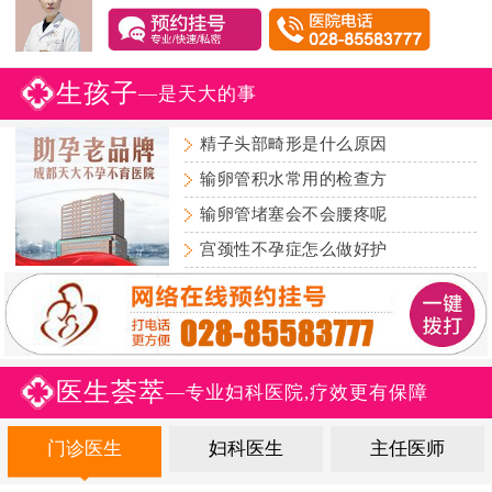
生孩子
—是天大的事
精子头部畸形是什么原因
输卵管积水常用的检查方
输卵管堵塞会不会腰疼呢
宫颈性不孕症怎么做好护
医生荟萃
—专业妇科医院,疗效更有保障
门诊医生
妇科医生
主任医师