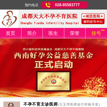
028-85583777
预约电话
首页
简介
医生
荣誉
挂号
不孕不育主诊医师
(王玉萍医师诊疗经验丰富)