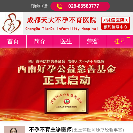
028-85583777
预约电话
首页
简介
医生
荣誉
挂号
不孕不育主诊医师
(王玉萍医师诊疗经验丰富)