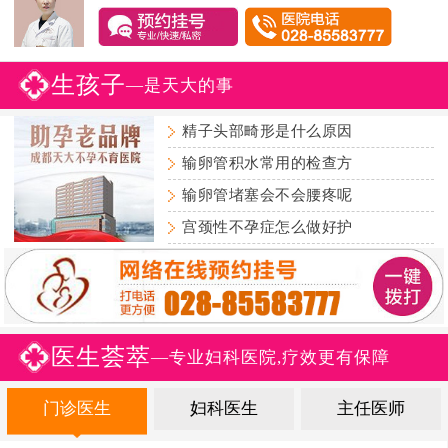
生孩子
—是天大的事
精子头部畸形是什么原因
输卵管积水常用的检查方
输卵管堵塞会不会腰疼呢
宫颈性不孕症怎么做好护
医生荟萃
—专业妇科医院,疗效更有保障
门诊医生
妇科医生
主任医师