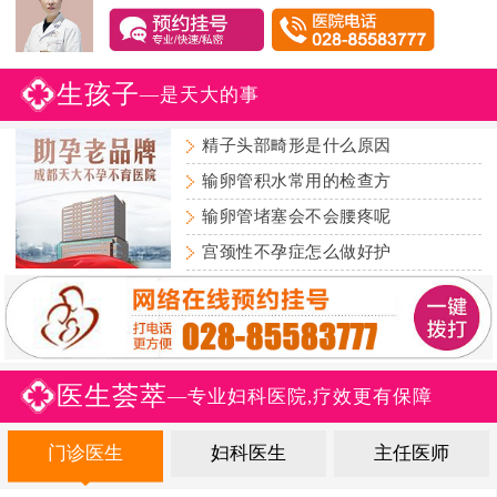
生孩子
—是天大的事
精子头部畸形是什么原因
输卵管积水常用的检查方
输卵管堵塞会不会腰疼呢
宫颈性不孕症怎么做好护
医生荟萃
—专业妇科医院,疗效更有保障
门诊医生
妇科医生
主任医师