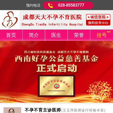
028-85583777
预约电话
首页
简介
医生
荣誉
挂号
不孕不育主诊医师
(王玉萍医师诊疗经验丰富)